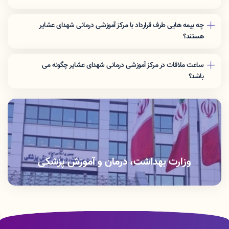
چه بیمه هایی طرف قرارداد با مرکز آموزشی درمانی شهدای عشایر
هستند؟
تأمين اجتماعي - نيروهاي مسلح - كميته امداد - صداو سيما - شركت نفت -
بانك صادرات و توسعه صادرات - بانك ملت - بانك سپه - بانك ملي - بانك
ساعت ملاقات در مرکز آموزشی درمانی شهدای عشایر چگونه می
كشاورزي - بانك تجارت - بيمه دي
باشد؟
بخش های ویژه :ملاقات محدود است
بخش های بستری :از ساعت 14 تا ساعت 16
وزارت بهداشت، درمان و آموزش پزشکی