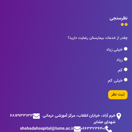
نظرسنجی
چقدر از خدمات بیمارستان رضایت دارید؟
خیلی زیاد
زیاد
کم
خیلی کم
ثبت نظر
خرم آباد، خیابان انقلاب، مرکز آموزشی درمانی
6816933133
شهدای عشایر
shohadahospital@lums.ac.ir
06633236401