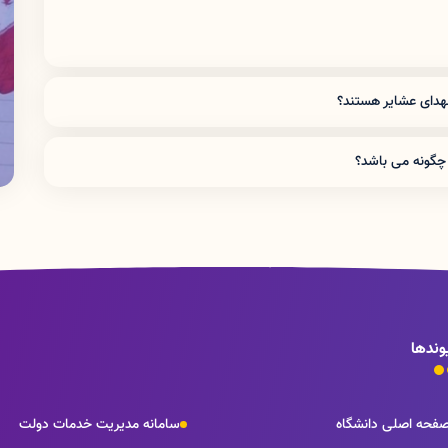
شهدای عشایر هستند؟
شركت نفت - بانك صادرات و توسعه صادرات - بانك ملت - بانك سپه - بانك
چگونه می باشد؟
وندها
فحه اصلی دانشگاه
سامانه مدیریت خدمات دولت