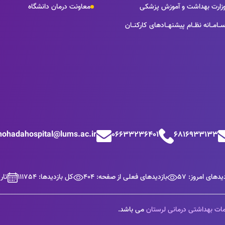
زارت بهداشت و آموزش پزشکی
معاونت درمان دانشگاه
ــامــانه نظــام پيشنهــادهای كاركنــان
hohadahospital@lums.ac.ir
06633236401
6816933133
یدهای امروز: 57
بازدیدهای فعلی از صفحه: 404
کل بازدیدها: 111754
تاریخ 
ات بهداشتی درمانی لرستان
می باشد.