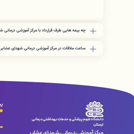
چه بیمه هایی طرف قرارداد با مرکز آموزشی درمانی 
تأمين اجتماعي - نيروهاي مسلح - كميته امداد - صداو سيما - 
ملي - بانك كشاورزي - بانك تجارت - بيمه دي
ساعت ملاقات در مرکز آموزشی درمانی شهدای عشایر 
بخش های ویژه :ملاقات محدود است
بخش های بستری :از ساعت 14 تا ساعت 16
پی
دانشگاه علوم پزشکی و خدمات بهداشتی درمانی
لرستان
ص
مرکز آموزشی درمانی شهدای عشایر