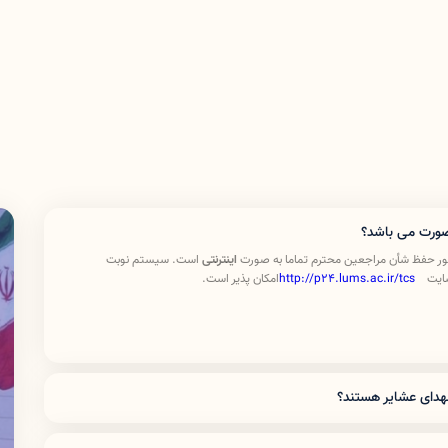
صورت می باشد؟
ر حفظ شأن مراجعین محترم تماما به صورت
اینترنتی
است. سیستم نوبت
سایت
http://p24.lums.ac.ir/tcs
امکان پذیر است
.
شهدای عشایر هستند؟
شركت نفت - بانك صادرات و توسعه صادرات - بانك ملت - بانك سپه - بانك